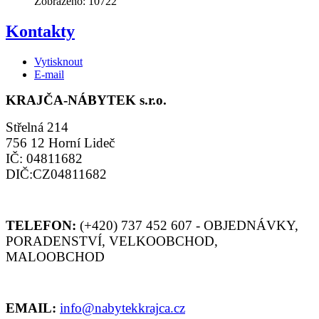
Zobrazeno: 10722
Kontakty
Vytisknout
E-mail
KRAJČA-NÁBYTEK s.r.o.
Střelná 214
756 12 Horní Lideč
IČ: 04811682
DIČ:CZ04811682
TELEFON:
(+420) 737 452 607 - OBJEDNÁVKY,
PORADENSTVÍ, VELKOOBCHOD,
MALOOBCHOD
EMAIL:
info@nabytekkrajca.cz