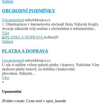
Náhled
OBCHODNÍ PODMÍNKY
Uncategorised
nabytekkrajca.cz
1. Objednávkou v internetovém obchodě firmy Nábytek Krajča
stvrzuje zákazník svůj souhlas s obchodními a reklamačními...
Více
květen
29
Náhled
PLATBA A DOPRAVA
Uncategorised
nabytekkrajca.cz
U nás si můžete vybrat způsob platby i dopravy. Nabízíme Vám
možnost platby hotově, na dobírku i bankovním
převodem. Nábytek...
Více
×
Upozornění
JFolder::create: Cesta není v open_basedir