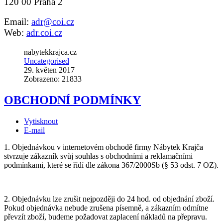
120 00 Praha 2
Email:
adr@coi.cz
Web:
adr.coi.cz
nabytekkrajca.cz
Uncategorised
29. květen 2017
Zobrazeno: 21833
OBCHODNÍ PODMÍNKY
Vytisknout
E-mail
1. Objednávkou v internetovém obchodě firmy Nábytek Krajča
stvrzuje zákazník svůj souhlas s obchodními a reklamačními
podmínkami, které se řídí dle zákona 367/2000Sb (§ 53 odst. 7 OZ).
2. Objednávku lze zrušit nejpozději do 24 hod. od objednání zboží.
Pokud objednávka nebude zrušena písemně, a zákazním odmítne
převzít zboží, budeme požadovat zaplacení nákladů na přepravu.