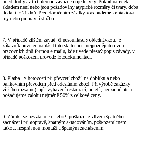
hned druhý až třetí den od závazné objednávky. Pokud nábytek
skladem není nebo jsou požadovány atypické rozměry či tvary, doba
dodání je 21 dnů. Před doručením zásilky Vás budeme kontaktovat
my nebo přepravní služba.
7. V případě zjištění závad, či nesouhlasu s objednávkou, je
zákazník povinen nahlásit tuto skutečnost nejpozději do dvou
pracovních dnů formou e-mailu, kde uvede přesný popis závady, v
případě poškození provede fotodokumentaci.
8. Platba - v hotovosti při převzetí zboží, na dobírku a nebo
bankovním převodem před odesláním zboží. Při výrobě zakázky
většího rozsahu (např. vybavení restaurací, hotelů, penzionů atd.)
požadujeme zálohu nejméně 50% z celkové ceny.
9. Záruka se nevztahuje na zboží poškozené vlivem špatného
zacházení při dopravě, špatným skladováním, poškození chem.
látkou, nesprávnou montáží a špatným zacházením.