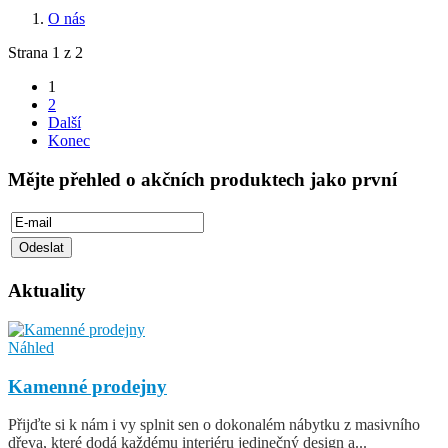
O nás
Strana 1 z 2
1
2
Další
Konec
Mějte přehled o akčních produktech jako první
Aktuality
Náhled
Kamenné prodejny
Přijďte si k nám i vy splnit sen o dokonalém nábytku z masivního
dřeva, které dodá každému interiéru jedinečný design a...