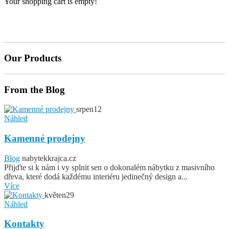
Your shopping cart is empty!
Our
Products
From
the
Blog
srpen
12
Náhled
Kamenné prodejny
Blog
nabytekkrajca.cz
Přijďte si k nám i vy splnit sen o dokonalém nábytku z masivního
dřeva, které dodá každému interiéru jedinečný design a...
Více
květen
29
Náhled
Kontakty