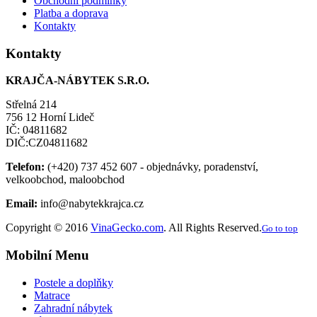
Obchodní podmínky
Platba a doprava
Kontakty
Kontakty
KRAJČA-NÁBYTEK S.R.O.
Střelná 214
756 12 Horní Lideč
IČ: 04811682
DIČ:CZ04811682
Telefon:
(+420) 737 452 607 - objednávky, poradenství,
velkoobchod, maloobchod
Email:
info@nabytekkrajca.cz
Copyright © 2016
VinaGecko.com
. All Rights Reserved.
Go to top
Mobilní Menu
Postele a doplňky
Matrace
Zahradní nábytek