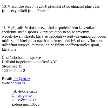
10. Vlastnické právo na zboží přechází až po uhrazení plné výše
jeho ceny, nikoli jeho převzetím.
11. V případě, že dojde mezi námi a spotřebitelem ke vzniku
spotřebitelského sporu z kupní smlouvy nebo ze smlouvy
o poskytování služeb, který se nepodaří vyřešit vzájemnou dohodou,
může spotřebitel podat návrh na mimosoudní řešení takového sporu
určenému subjektu mimosoudního řešení spotřebitelských sporů,
kterým je
Česká obchodní inspekce
Ústřední inspektorát - oddělení ADR
Štěpánská 15
120 00 Praha 2
Email:
adr@coi.cz
Web:
adr.coi.cz
nabytekkrajca.cz
Uncategorised
29. květen 2017
Zobrazeno: 10520