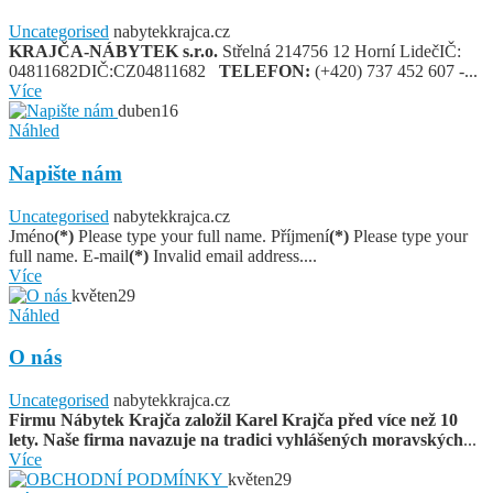
Uncategorised
nabytekkrajca.cz
KRAJČA-NÁBYTEK s.r.o.
Střelná 214756 12 Horní LidečIČ:
04811682DIČ:CZ04811682
TELEFON:
(+420) 737 452 607 -...
Více
duben
16
Náhled
Napište nám
Uncategorised
nabytekkrajca.cz
Jméno
(*)
Please type your full name. Příjmení
(*)
Please type your
full name. E-mail
(*)
Invalid email address....
Více
květen
29
Náhled
O nás
Uncategorised
nabytekkrajca.cz
Firmu Nábytek Krajča založil Karel Krajča před více než 10
lety. Naše firma navazuje na tradici vyhlášených moravských
...
Více
květen
29