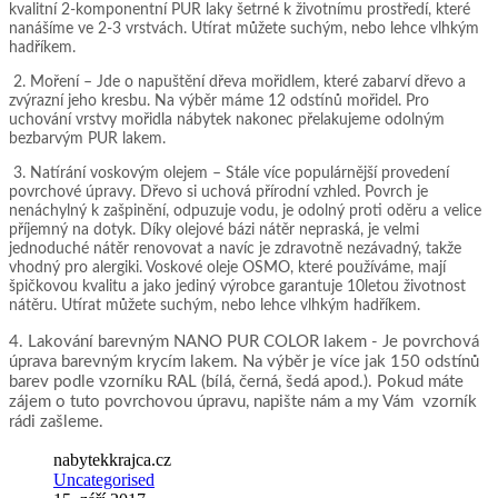
kvalitní 2-komponentní PUR laky šetrné k životnímu prostředí, které
nanášíme ve 2-3 vrstvách. Utírat můžete suchým, nebo lehce vlhkým
hadříkem.
2. Moření – Jde o napuštění dřeva mořidlem, které zabarví dřevo a
zvýrazní jeho kresbu. Na výběr máme 12 odstínů mořidel. Pro
uchování vrstvy mořidla nábytek nakonec přelakujeme odolným
bezbarvým PUR lakem.
3. Natírání voskovým olejem – Stále více populárnější provedení
povrchové úpravy. Dřevo si uchová přírodní vzhled. Povrch je
nenáchylný k zašpinění, odpuzuje vodu, je odolný proti oděru a velice
příjemný na dotyk. Díky olejové bázi nátěr nepraská, je velmi
jednoduché nátěr renovovat a navíc je zdravotně nezávadný, takže
vhodný pro alergiki. Voskové oleje OSMO, které používáme, mají
špičkovou kvalitu a jako jediný výrobce garantuje 10letou životnost
nátěru. Utírat můžete suchým, nebo lehce vlhkým hadříkem.
4. Lakování barevným NANO PUR COLOR lakem - Je povrchová
úprava barevným krycím lakem. Na výběr je více jak 150 odstínů
barev podle vzorníku RAL (bílá, černá, šedá apod.). Pokud máte
zájem o tuto povrchovou úpravu, napište nám a my Vám vzorník
rádi zašleme.
nabytekkrajca.cz
Uncategorised