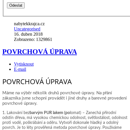
Odeslat
nabytekkrajca.cz
Uncategorised
16. duben 2018
Zobrazeno: 1329861
POVRCHOVÁ ÚPRAVA
Vytisknout
E-mail
POVRCHOVÁ ÚPRAVA
Máme na výběr několik druhů povrchové úpravy. Na přání
zákazníka jsme schopni provádět i jiné druhy a barevné provedení
povrchové úpravy.
1. Lakování bez
barvým PUR lakem (po
lomat) – Zanechá přírodní
odstín dřeva, má vysokou chemickou odolnost, světlostálost, odolnost
proti vodě, poškrábání a oděru. Vytvoří dokonale hladký a odolný
povrch. Je to léty prověřená metoda povrchové úpravy. Používáme