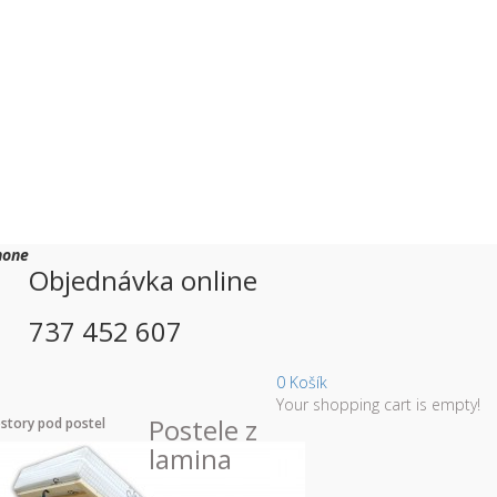
hone
Objednávka online
737 452 607
0
Košík
Your shopping cart is empty!
Postele z
story pod postel
lamina