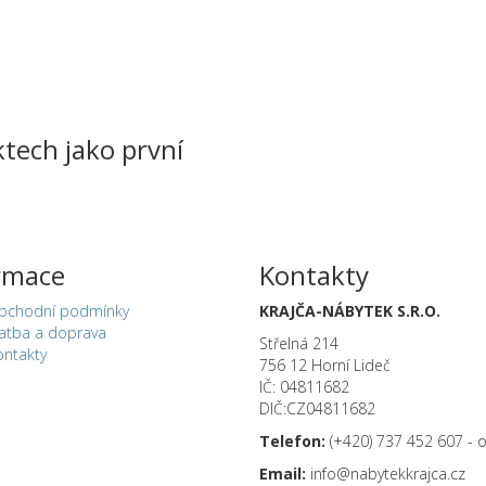
tech jako první
rmace
Kontakty
bchodní podmínky
KRAJČA-NÁBYTEK S.R.O.
latba a doprava
Střelná 214
ontakty
756 12 Horní Lideč
IČ: 04811682
DIČ:CZ04811682
Telefon:
(+420) 737 452 607 - 
Email:
info@nabytekkrajca.cz