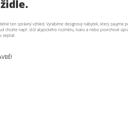
 židle.
é jídelně ten správný vzhled. Vyrábíme designový nábytek, který zaujme
ud chcete např. stůl atypického rozměru, tvaru a nebo povrchové úprav
v zeptat.
AVBĚ!