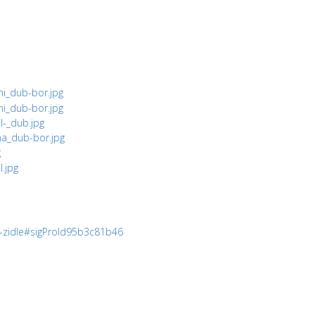
-a-zidle#sigProId95b3c81b46