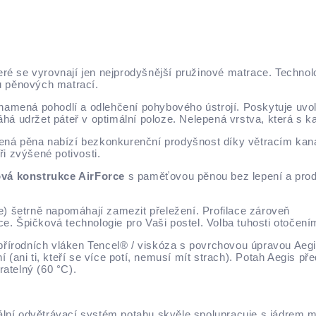
eré se vyrovnají jen nejprodyšnější pružinové matrace. Technol
u pěnových matrací.
mená pohodlí a odlehčení pohybového ústrojí. Poskytuje uvoln
máhá udržet páteř v optimální poloze. Nelepená vrstva, která s
ná pěna nabízí bezkonkurenční prodyšnost díky větracím kaná
ři zvýšené potivosti.
vá konstrukce AirForce
s paměťovou pěnou bez lepení a pro
) šetrně napomáhají zamezit přeležení. Profilace zároveň
ce. Špičková technologie pro Vaši postel. Volba tuhosti otočen
řírodních vláken Tencel® / viskóza s povrchovou úpravou AegisT
í (ani ti, kteří se více potí, nemusí mít strach). Potah Aegis př
ratelný (60 °C).
iální odvětrávací systém potahu skvěle spolupracuje s jádrem m