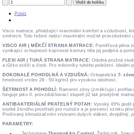
Popis
Visco matrace, přinášející maximální komfort a vzdušnost, kt
směrech. Toto řešení nabízí maximální možné provzdušnění 
VISCO AIR | MĚKČÍ STRANA MATRACE:
Paměťová pěna zna
vynikající schopností kopírovat kontury těla jej podpírá a po
FLEXI AIR | TUHÁ STRANA MATRACE:
Odolná pružná stude
a lůžko svěží a čisté. Pro milovníky tuhého poležení. Ideální p
DOKONALÉ POHODLNÁ A VZDUŠNÁ:
Ortopedická
7- zóno
hmotnosti vrstev 28 - 50 kg/m3 pro vysokou odolnost.
ŠETRNOST A POHODLÍ:
Ramenní zóny (změkčující profilace
funguje jako II. provzdušňovací stupeň již tak prodyšné matra
ANTIBAKTERIÁLNÍ PRATELNÝ POTAH:
Vysoký 49% podíl p
tvorbě živného prostředí pro roztoče a je prevencí vzniku plísn
Prošívaný klimatizačními vrstvami dutých vláken, dvojdílný, p
PARAMETRY:
Technologie
Thermo&Air Control
. Žádný trik. Spec