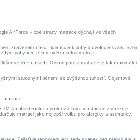
ogie AirForce – obě strany matrace dýchají ve všech
ění znavenému tělu, odlehčuje klouby a uvolňuje svaly. Svojí
 každým pohybem těla provětrá celou matraci.
lkům ve třech osách. Odvod potu z matrace je tak maximální
dyšnými studenými pěnami se zvýšenou tuhostí. Objemové
ím matrace.
M (antibakteriální a protiroztočové vlastnosti; zamezuje
edurčuje matraci jako nejlepší volbu pro alergiky a astmatiky.
atrace. Zajišťuje termoregulaci, tedy spánek bez přehřívání a