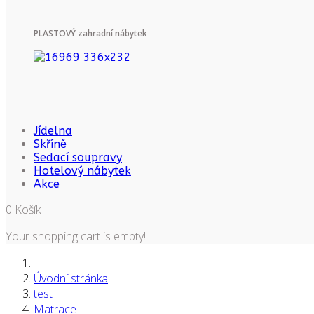
PLASTOVÝ zahradní nábytek
Jídelna
Skříně
Sedací soupravy
Hotelový nábytek
Akce
0
Košík
Your shopping cart is empty!
Úvodní stránka
test
Matrace