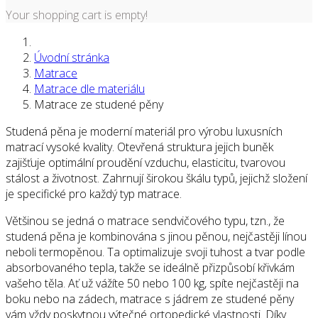
Your shopping cart is empty!
Úvodní stránka
Matrace
Matrace dle materiálu
Matrace ze studené pěny
Studená pěna je moderní materiál pro výrobu luxusních
matrací vysoké kvality. Otevřená struktura jejich buněk
zajišťuje optimální proudění vzduchu, elasticitu, tvarovou
stálost a životnost. Zahrnují širokou škálu typů, jejichž složení
je specifické pro každý typ matrace.
Většinou se jedná o matrace sendvičového typu, tzn., že
studená pěna je kombinována s jinou pěnou, nejčastěji línou
neboli termopěnou. Ta optimalizuje svoji tuhost a tvar podle
absorbovaného tepla, takže se ideálně přizpůsobí křivkám
vašeho těla. Ať už vážíte 50 nebo 100 kg, spíte nejčastěji na
boku nebo na zádech, matrace s jádrem ze studené pěny
vám vždy poskytnou výtečné ortopedické vlastnosti. Díky