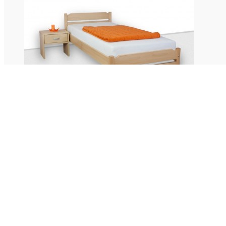
Noční stolky
Rošty