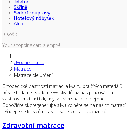
Jídelna
Skříně
Sedací soupravy
Hotelový nábytek
Akce
0
Košík
Your shopping cart is empty!
Úvodní stránka
Matrace
Matrace dle určení
Ortopedické vlastnosti matrací a kvalitu použitých materiálů
přísně hlídáme. Klademe vysoký důraz na zpracování a
vlastnosti matrací tak, aby se vám spalo co nejlépe.
Odpočiňte si, zregenerujte síly, uvolněte se na našich matrací
. Přidejte se k tisícům našich spokojených zákazníků.
Zdravotní matrace